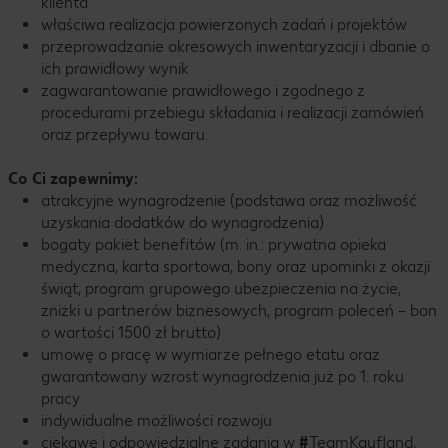
klienta
właściwa realizacja powierzonych zadań i projektów
przeprowadzanie okresowych inwentaryzacji i dbanie o
ich prawidłowy wynik
zagwarantowanie prawidłowego i zgodnego z
procedurami przebiegu składania i realizacji zamówień
oraz przepływu towaru.
Co Ci zapewnimy:
atrakcyjne wynagrodzenie (podstawa oraz możliwość
uzyskania dodatków do wynagrodzenia)
bogaty pakiet benefitów (m. in.: prywatna opieka
medyczna, karta sportowa, bony oraz upominki z okazji
świąt, program grupowego ubezpieczenia na życie,
zniżki u partnerów biznesowych, program poleceń – bon
o wartości 1500 zł brutto)
umowę o pracę w wymiarze pełnego etatu oraz
gwarantowany wzrost wynagrodzenia już po 1. roku
pracy
indywidualne możliwości rozwoju
ciekawe i odpowiedzialne zadania w
#
TeamKaufland,