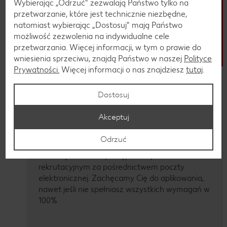
Wybierając „Odrzuć" zezwalają Państwo tylko na
przetwarzanie, które jest technicznie niezbędne,
natomiast wybierając „Dostosuj" mają Państwo
możliwość zezwolenia na indywidualne cele
przetwarzania. Więcej informacji, w tym o prawie do
wniesienia sprzeciwu, znajdą Państwo w naszej
Polityce
Prywatności.
Więcej informacji o nas znajdziesz
tutaj
.
Aplikacja online
Dostosuj
Znalazłeś odpowiednią ofertę pracy? W takim
razie aplikuj online. Prześlij swoje CV. Dodatkowy
Akceptuj
list motywacyjny nie jest u nas obowiązkowy.
Sprawdzimy, czy Twój profil pasuje do
Odrzuć
stanowiska i przekażemy Ci szybką informację
zwrotną na temat postępów w procesie
rekrutacyjnym za pośrednictwem poczty
elektronicznej. Zachęcamy Cię do aplikowania,
nawet jeśli nie spełniasz wszystkich wymagań w
100%.