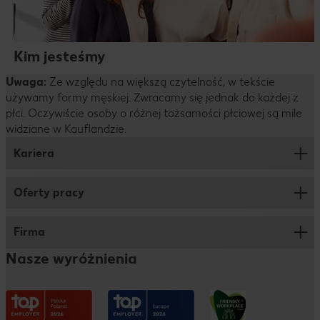
Kim jesteśmy
Uwaga:
Ze względu na większą czytelność, w tekście
używamy formy męskiej. Zwracamy się jednak do każdej z
płci. Oczywiście osoby o różnej tożsamości płciowej są mile
widziane w Kauflandzie.
Kariera
Oferty pracy
Praca w markecie
Praca w logistyce
Firma
Sprzedaż
Praca w biurze
Nasze wyróżnienia
Logistyka
O nas
Studenci i absolwenci
Centrala
Stopka redakcyjna