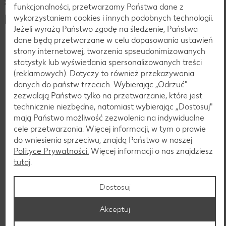
sprawdź, co u nas słychać!
Pion Marketingu
Dział Analiz Danych Systemowych
funkcjonalności, przetwarzamy Państwa dane z
Poznaj nas lepiej!
Dział Koordynacji Przepływu Towaru
wykorzystaniem cookies i innych podobnych technologii.
Dział Surowce Wtórne, Jednostki Ładunkowe i
Jeżeli wyrażą Państwo zgodę na śledzenie, Państwa
Zrównoważony Rozwój
dane będą przetwarzane w celu dopasowania ustawień
strony internetowej, tworzenia spseudonimizowanych
statystyk lub wyświetlania spersonalizowanych treści
(reklamowych). Dotyczy to również przekazywania
danych do państw trzecich. Wybierając „Odrzuć"
zezwalają Państwo tylko na przetwarzanie, które jest
technicznie niezbędne, natomiast wybierając „Dostosuj"
mają Państwo możliwość zezwolenia na indywidualne
cele przetwarzania. Więcej informacji, w tym o prawie
do wniesienia sprzeciwu, znajdą Państwo w naszej
Polityce Prywatności.
Więcej informacji o nas znajdziesz
tutaj
.
Benefity
Dostosuj
Akceptuj