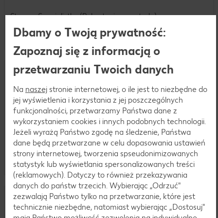
Starsza Specjalistka (Rekrutacja - centrala)
E-Mail:
michalina.antosz@kaufland.pl
Dbamy o Twoją prywatność:
LinkedIn
Zapoznaj się z informacją o
przetwarzaniu Twoich danych
Na
naszej
stronie internetowej, o ile jest to niezbędne do
jej wyświetlenia i korzystania z jej poszczególnych
funkcjonalności, przetwarzamy Państwa dane z
Agata Dobroń
wykorzystaniem cookies i innych podobnych technologii.
Jeżeli wyrażą Państwo zgodę na śledzenie, Państwa
Specjalistka (Rekrutacja - markety)
dane będą przetwarzane w celu dopasowania ustawień
E-Mail:
agata.dobron@kaufland.pl
strony internetowej, tworzenia spseudonimizowanych
LinkedIn
statystyk lub wyświetlania spersonalizowanych treści
(reklamowych). Dotyczy to również przekazywania
danych do państw trzecich. Wybierając „Odrzuć"
zezwalają Państwo tylko na przetwarzanie, które jest
technicznie niezbędne, natomiast wybierając „Dostosuj"
mają Państwo możliwość zezwolenia na indywidualne