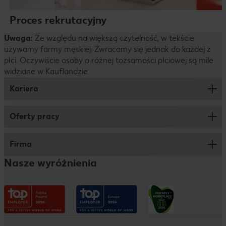
Proces rekrutacyjny
Uwaga:
Ze względu na większą czytelność, w tekście
używamy formy męskiej. Zwracamy się jednak do każdej z
płci. Oczywiście osoby o różnej tożsamości płciowej są mile
widziane w Kauflandzie.
Kariera
Oferty pracy
Praca w markecie
Praca w logistyce
Firma
Sprzedaż
Praca w biurze
Nasze wyróżnienia
Logistyka
O nas
Studenci i absolwenci
Centrala
Stopka redakcyjna
Polityka prywatności