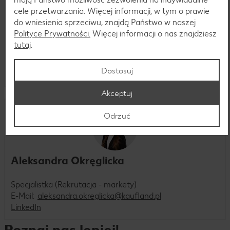
cele przetwarzania. Więcej informacji, w tym o prawie
do wniesienia sprzeciwu, znajdą Państwo w naszej
Natalia Lipiec
Polityce Prywatności.
Więcej informacji o nas znajdziesz
tutaj
.
Specjalistka (Rekrutacja - markety)
E-Mail:
natalia.lipiec@kaufland.pl
Dostosuj
LinkedIn
Akceptuj
Odrzuć
Aleksandra Okręglicka
Specjalistka (Rekrutacja - markety)
E-Mail:
aleksandra.okreglicka@kaufland.pl
LinkedIn
Poznaj nas lepiej!