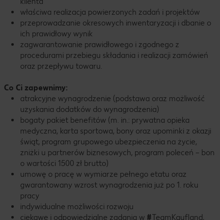
klienta
właściwa realizacja powierzonych zadań i projektów
przeprowadzanie okresowych inwentaryzacji i dbanie o
ich prawidłowy wynik
zagwarantowanie prawidłowego i zgodnego z
procedurami przebiegu składania i realizacji zamówień
oraz przepływu towaru.
Co Ci zapewnimy:
atrakcyjne wynagrodzenie (podstawa oraz możliwość
uzyskania dodatków do wynagrodzenia)
bogaty pakiet benefitów (m. in.: prywatna opieka
medyczna, karta sportowa, bony oraz upominki z okazji
świąt, program grupowego ubezpieczenia na życie,
zniżki u partnerów biznesowych, program poleceń – bon
o wartości 1500 zł brutto)
umowę o pracę w wymiarze pełnego etatu oraz
gwarantowany wzrost wynagrodzenia już po 1. roku
pracy
indywidualne możliwości rozwoju
ciekawe i odpowiedzialne zadania w
#
TeamKaufland,