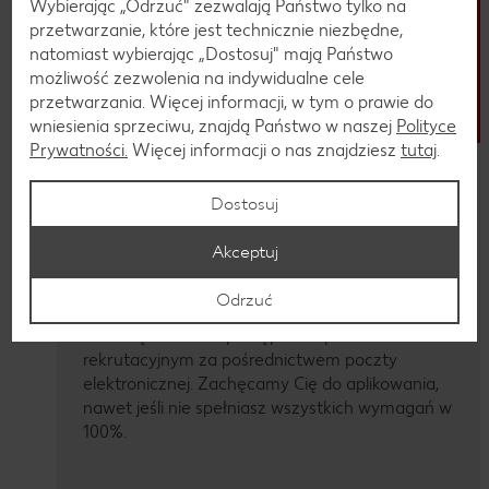
Wybierając „Odrzuć" zezwalają Państwo tylko na
przetwarzanie, które jest technicznie niezbędne,
natomiast wybierając „Dostosuj" mają Państwo
możliwość zezwolenia na indywidualne cele
przetwarzania. Więcej informacji, w tym o prawie do
wniesienia sprzeciwu, znajdą Państwo w naszej
Polityce
Prywatności.
Więcej informacji o nas znajdziesz
tutaj
.
Aplikacja online
Dostosuj
Znalazłeś odpowiednią ofertę pracy? W takim
razie aplikuj online. Prześlij swoje CV. Dodatkowy
Akceptuj
list motywacyjny nie jest u nas obowiązkowy.
Sprawdzimy, czy Twój profil pasuje do
Odrzuć
stanowiska i przekażemy Ci szybką informację
zwrotną na temat postępów w procesie
rekrutacyjnym za pośrednictwem poczty
elektronicznej. Zachęcamy Cię do aplikowania,
nawet jeśli nie spełniasz wszystkich wymagań w
100%.